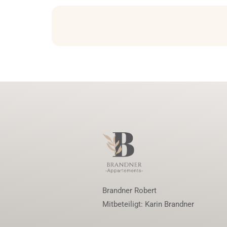
Brandner Robert
Mitbeteiligt: Karin Brandner