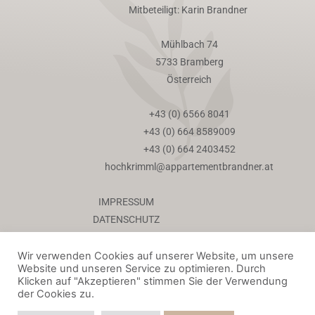
Mitbeteiligt: Karin Brandner
Mühlbach 74
5733 Bramberg
Österreich
+43 (0) 6566 8041
+43 (0) 664 8589009
+43 (0) 664 2403452
hochkrimml@appartementbrandner.at
IMPRESSUM
DATENSCHUTZ
COOKIE-RICHTLINIEN
AGB
Wir verwenden Cookies auf unserer Website, um unsere
Website und unseren Service zu optimieren. Durch
Klicken auf "Akzeptieren" stimmen Sie der Verwendung
der Cookies zu.