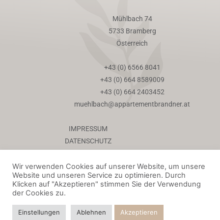
Mühlbach 74
5733 Bramberg
Österreich
+43 (0) 6566 8041
+43 (0) 664 8589009
+43 (0) 664 2403452
muehlbach@appartementbrandner.at
IMPRESSUM
DATENSCHUTZ
COOKIE-RICHTLINIEN
AGB
Wir verwenden Cookies auf unserer Website, um unsere
Website und unseren Service zu optimieren. Durch
Klicken auf "Akzeptieren" stimmen Sie der Verwendung
der Cookies zu.
Einstellungen
Ablehnen
Akzeptieren
POWERED BY DESIGNSTUDIO23